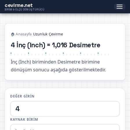
cevirme.net
BIRIM & ÖLÇÜ DÖNÜŞTÜRÜCÜ
🏠 Anasayfa
›
Uzunluk Çevirme
4 İnç (Inch) = 1,016 Desimetre
İnç (Inch) biriminden Desimetre birimine
dönüşüm sonucu aşağıda gösterilmektedir.
DEĞER GIRIN
KAYNAK BIRIM