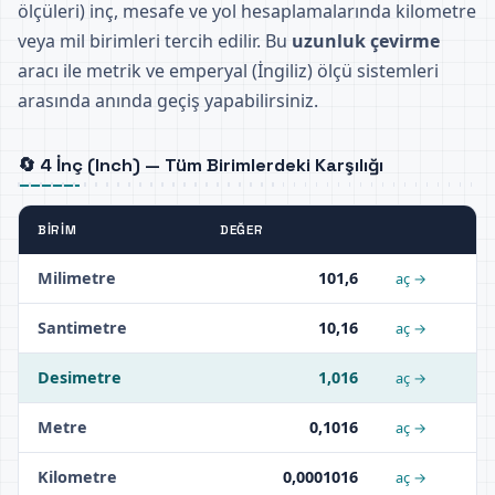
ölçüleri) inç, mesafe ve yol hesaplamalarında kilometre
veya mil birimleri tercih edilir. Bu
uzunluk çevirme
aracı ile metrik ve emperyal (İngiliz) ölçü sistemleri
arasında anında geçiş yapabilirsiniz.
🔄 4 İnç (Inch) — Tüm Birimlerdeki Karşılığı
BIRIM
DEĞER
Milimetre
101,6
aç →
Santimetre
10,16
aç →
Desimetre
1,016
aç →
Metre
0,1016
aç →
Kilometre
0,0001016
aç →