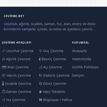
CEVIRME.NET
Uzunluk, ağırlık, sıcaklık, zaman, hız, alan, enerji ve döviz
birimlerini saniyeler içinde, ücretsiz ve üyeliksiz çevirin.
ÇEVIRME ARAÇLARI
KURUMSAL
📏 Uzunluk Çevirme
💡 Güç Çevirme
Anasayfa
⚖️ Ağırlık Çevirme
🧪 Basınç Çevirme
Hakkımızda
🗺️ Alan Çevirme
📐 Açı Çevirme
Gizlilik Politikası
📦 Hacim Çevirme
🔌 Elektrik Çevirme
İletişim
🌡️ Sıcaklık Çevirme
💱 Döviz Çevirme
⏱️ Zaman Çevirme
⛽ Yakıt Tüketimi
💨 Hız Çevirme
💾 Bilgisayar / Hafıza