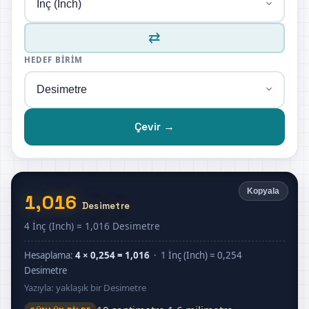
⇄
HEDEF BIRIM
Çevir →
Kopyala
1,016
Desimetre
4 İnç (Inch) = 1,016 Desimetre
Hesaplama:
4 × 0,254 = 1,016
· 1 İnç (Inch) = 0,254
Desimetre
Yazıyla: yaklaşık bir Desimetre