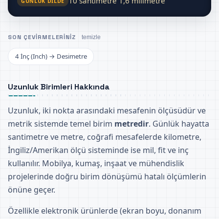
10 santimetre 1,6 milimetre
GÜNLÜK DILDE
SON ÇEVIRMELERINIZ
temizle
4 İnç (Inch) → Desimetre
Uzunluk Birimleri Hakkında
Uzunluk, iki nokta arasındaki mesafenin ölçüsüdür ve
metrik sistemde temel birim
metredir
. Günlük hayatta
santimetre ve metre, coğrafi mesafelerde kilometre,
İngiliz/Amerikan ölçü sisteminde ise mil, fit ve inç
kullanılır. Mobilya, kumaş, inşaat ve mühendislik
projelerinde doğru birim dönüşümü hatalı ölçümlerin
önüne geçer.
Özellikle elektronik ürünlerde (ekran boyu, donanım