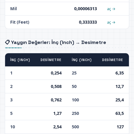
Mil
0,00006313
aç →
Fit (Feet)
0,333333
aç →
📋 Yaygın Değerler: İnç (Inch) → Desimetre
İNÇ (INCH)
DESIMETRE
İNÇ (INCH)
DESIMETRE
1
0,254
25
6,35
2
0,508
50
12,7
3
0,762
100
25,4
5
1,27
250
63,5
10
2,54
500
127